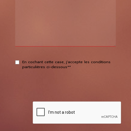
En cochant cette case, j'accepte les conditions
particulières ci-dessous**