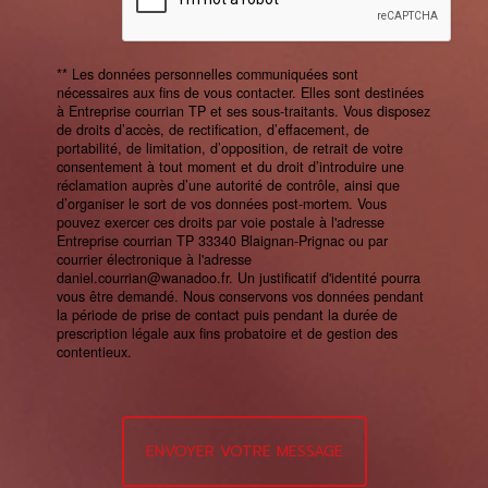
** Les données personnelles communiquées sont
nécessaires aux fins de vous contacter. Elles sont destinées
à Entreprise courrian TP et ses sous-traitants. Vous disposez
de droits d’accès, de rectification, d’effacement, de
portabilité, de limitation, d’opposition, de retrait de votre
consentement à tout moment et du droit d’introduire une
réclamation auprès d’une autorité de contrôle, ainsi que
d’organiser le sort de vos données post-mortem. Vous
pouvez exercer ces droits par voie postale à l'adresse
Entreprise courrian TP 33340 Blaignan-Prignac ou par
courrier électronique à l'adresse
daniel.courrian@wanadoo.fr. Un justificatif d'identité pourra
vous être demandé. Nous conservons vos données pendant
la période de prise de contact puis pendant la durée de
prescription légale aux fins probatoire et de gestion des
contentieux.
ENVOYER VOTRE MESSAGE