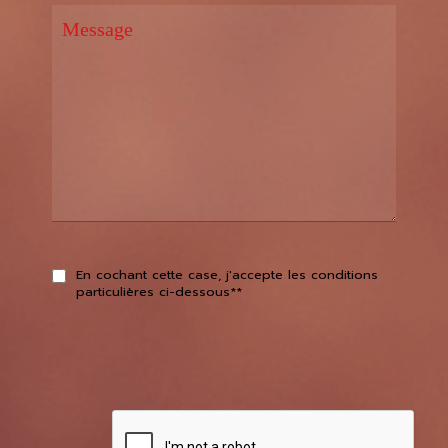
En cochant cette case, j'accepte les conditions
particulières ci-dessous**