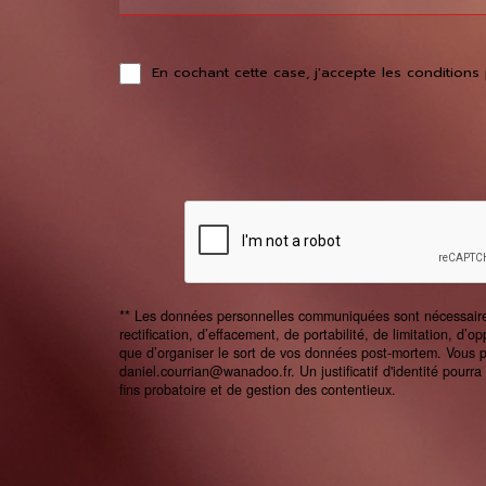
En cochant cette case, j'accepte les conditions 
** Les données personnelles communiquées sont nécessaires a
rectification, d’effacement, de portabilité, de limitation, d
que d’organiser le sort de vos données post-mortem. Vous po
daniel.courrian@wanadoo.fr. Un justificatif d'identité pou
fins probatoire et de gestion des contentieux.