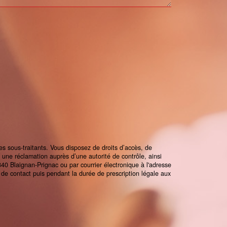
s sous-traitants. Vous disposez de droits d’accès, de
re une réclamation auprès d’une autorité de contrôle, ainsi
40 Blaignan-Prignac ou par courrier électronique à l'adresse
de contact puis pendant la durée de prescription légale aux