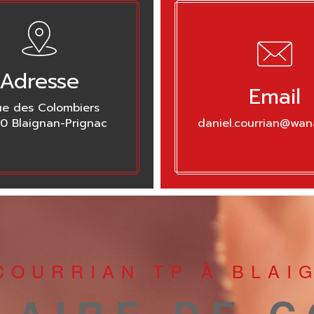
Adresse
Email
ue des Colombiers
0 Blaignan-Prignac
daniel.courrian@wan
COURRIAN TP À BLAI