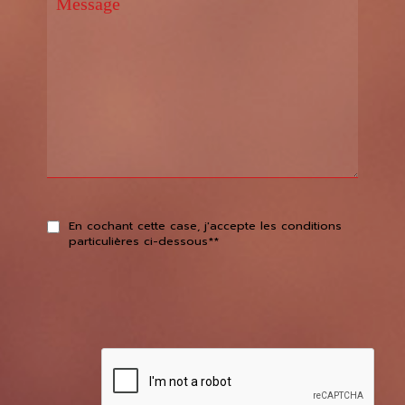
En cochant cette case, j'accepte les conditions
particulières ci-dessous**