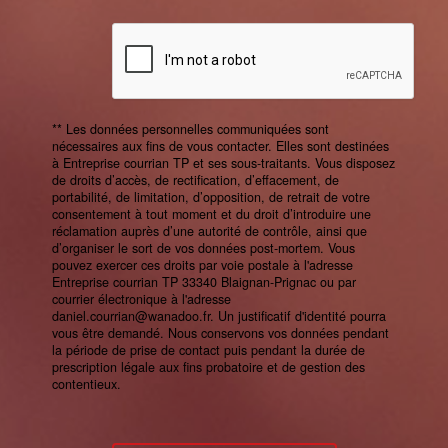
** Les données personnelles communiquées sont
nécessaires aux fins de vous contacter. Elles sont destinées
à Entreprise courrian TP et ses sous-traitants. Vous disposez
de droits d’accès, de rectification, d’effacement, de
portabilité, de limitation, d’opposition, de retrait de votre
consentement à tout moment et du droit d’introduire une
réclamation auprès d’une autorité de contrôle, ainsi que
d’organiser le sort de vos données post-mortem. Vous
pouvez exercer ces droits par voie postale à l'adresse
Entreprise courrian TP 33340 Blaignan-Prignac ou par
courrier électronique à l'adresse
daniel.courrian@wanadoo.fr. Un justificatif d'identité pourra
vous être demandé. Nous conservons vos données pendant
la période de prise de contact puis pendant la durée de
prescription légale aux fins probatoire et de gestion des
contentieux.