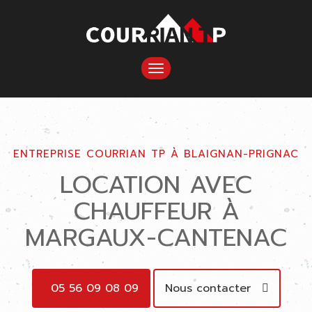
TOGGLE
NAVIGATION
ENTREPRISE COURRIAN TP À BLAIGNAN-PRIGNAC
LOCATION AVEC
CHAUFFEUR À
MARGAUX-CANTENAC
05 56 09 08 09
Nous contacter